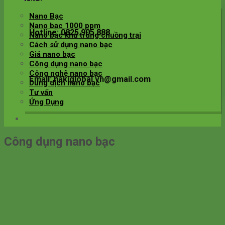
Nano Bạc
Nano bạc 1000 ppm
Hotline: 0825.905.888
Nano bạc khử trùng chuồng trại
Cách sử dụng nano bạc
Giá nano bạc
Công dụng nano bạc
Công nghệ nano bạc
Email: hakiglobal.vn@gmail.com
Dung dịch nano bạc
Tư vấn
Ứng Dụng
Liên hệ
Công dụng nano bạc