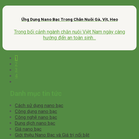
Ứng Dụng Nano Bạc Trong Chăn Nuôi Gà, Vịt, Heo
Trong bối cảnh ngành chăn nuôi Việt Nam ngày càng
hướng đến an toàn sinh...
1
2
3
4
Danh mục tin tức
Cách sử dụng nano bạc
Công dụng nano bạc
Công nghệ nano bạc
Dung dịch nano bạc
Giá nano bạc
Giới thiệu Nano Bạc và Giá trị nổi bật