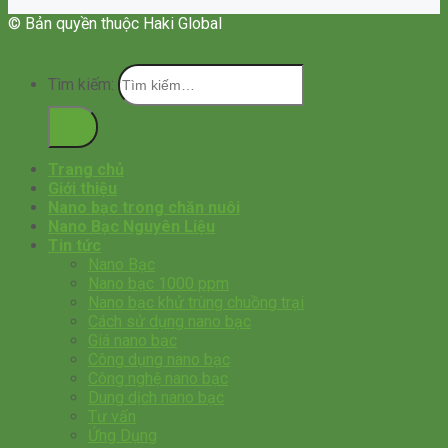
© Bản quyền thuộc Haki Global
Tìm kiếm:
Trang chủ
Giới thiệu
Nano bạc trong chăn nuôi
Nano Bạc Nguyên Liệu
Tin tức
Nano Bạc
Nano bạc 1000 ppm
Nano bạc khử trùng chuồng trại
Cách sử dụng nano bạc
Giá nano bạc
Công dụng nano bạc
Công nghệ nano bạc
Dung dịch nano bạc
Tư vấn
Ứng Dụng