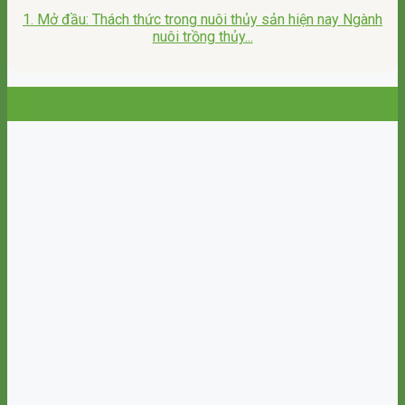
1. Mở đầu: Thách thức trong nuôi thủy sản hiện nay Ngành
nuôi trồng thủy...
19
Th9