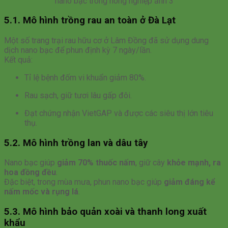
nano bạc trong nông nghiệp ảnh 3
5.1. Mô hình trồng rau an toàn ở Đà Lạt
Một số trang trại rau hữu cơ ở Lâm Đồng đã sử dụng dung
dịch nano bạc để phun định kỳ 7 ngày/lần.
Kết quả:
Tỉ lệ bệnh đốm vi khuẩn giảm 80%.
Rau sạch, giữ tươi lâu gấp đôi.
Đạt chứng nhận VietGAP và được các siêu thị lớn tiêu
thụ.
5.2. Mô hình trồng lan và dâu tây
Nano bạc giúp
giảm 70% thuốc nấm
, giữ cây
khỏe mạnh, ra
hoa đồng đều
.
Đặc biệt, trong mùa mưa, phun nano bạc giúp
giảm đáng kể
nấm mốc và rụng lá
.
5.3. Mô hình bảo quản xoài và thanh long xuất
khẩu