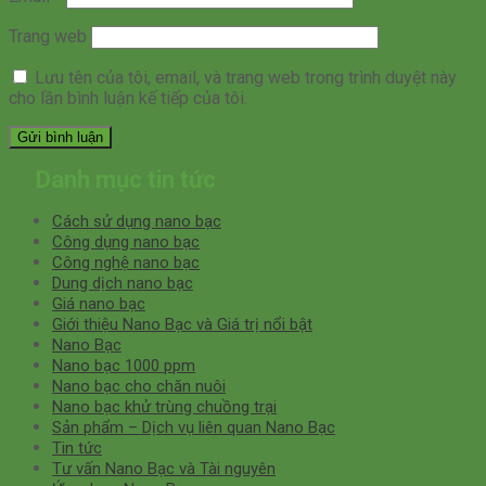
Trang web
Lưu tên của tôi, email, và trang web trong trình duyệt này
cho lần bình luận kế tiếp của tôi.
Danh mục tin tức
Cách sử dụng nano bạc
Công dụng nano bạc
Công nghệ nano bạc
Dung dịch nano bạc
Giá nano bạc
Giới thiệu Nano Bạc và Giá trị nổi bật
Nano Bạc
Nano bạc 1000 ppm
Nano bạc cho chăn nuôi
Nano bạc khử trùng chuồng trại
Sản phẩm – Dịch vụ liên quan Nano Bạc
Tin tức
Tư vấn Nano Bạc và Tài nguyên