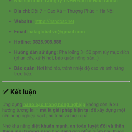
Nhà sản xuất:
Công ty TNHH Đầu tư Haki Global
Địa chỉ:
Đội 7 – Cao Xá – Thượng Phúc – Hà Nội
Website:
https://nanobac.net
Email:
hakiglobal.vn@gmail.com
Hotline:
0825.905.888
Hướng dẫn sử dụng:
Pha loãng 3–50 ppm tùy mục đích
(phun cây, xử lý hạt, bảo quản nông sản…).
Bảo quản:
Nơi khô ráo, tránh nhiệt độ cao và ánh nắng
trực tiếp.
✅
Kết luận
Ứng dụng
nano bạc trong nông nghiệp
không còn là xu
hướng tương lai –
mà là giải pháp hiện tại
để xây dựng một
nền nông nghiệp sạch, an toàn và hiệu quả.
Nhờ khả năng
diệt khuẩn mạnh, an toàn tuyệt đối và thân
thiện môi trường
, nano bạc đang góp phần giảm phụ thuộc