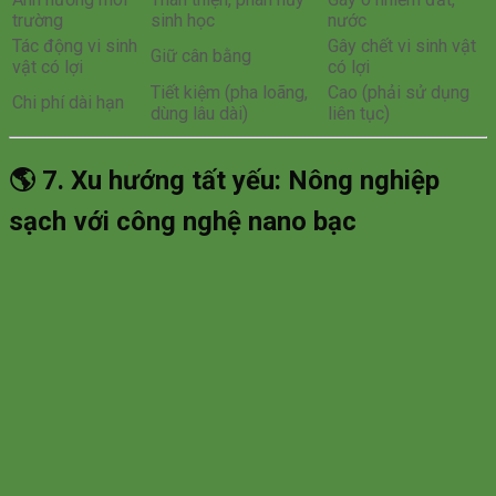
trường
sinh học
nước
Tác động vi sinh
Gây chết vi sinh vật
Giữ cân bằng
vật có lợi
có lợi
Tiết kiệm (pha loãng,
Cao (phải sử dụng
Chi phí dài hạn
dùng lâu dài)
liên tục)
🌎
7. Xu hướng tất yếu: Nông nghiệp
sạch với công nghệ nano bạc