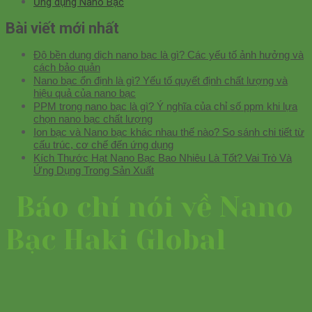
Ứng dụng Nano Bạc
Bài viết mới nhất
Độ bền dung dịch nano bạc là gì? Các yếu tố ảnh hưởng và
cách bảo quản
Nano bạc ổn định là gì? Yếu tố quyết định chất lượng và
hiệu quả của nano bạc
PPM trong nano bạc là gì? Ý nghĩa của chỉ số ppm khi lựa
chọn nano bạc chất lượng
Ion bạc và Nano bạc khác nhau thế nào? So sánh chi tiết từ
cấu trúc, cơ chế đến ứng dụng
Kích Thước Hạt Nano Bạc Bao Nhiêu Là Tốt? Vai Trò Và
Ứng Dụng Trong Sản Xuất
Báo chí nói về Nano
Bạc Haki Global