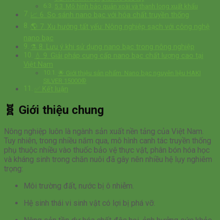
5.3. Mô hình bảo quản xoài và thanh long xuất khẩu
📈 6. So sánh nano bạc với hóa chất truyền thống
🌎 7. Xu hướng tất yếu: Nông nghiệp sạch với công nghệ
nano bạc
⚗️ 8. Lưu ý khi sử dụng nano bạc trong nông nghiệp
💧 9. Giải pháp cung cấp nano bạc chất lượng cao tại
Việt Nam
🌟 Giới thiệu sản phẩm: Nano bạc nguyên liệu HAKI
SILVER 15000®
✅ Kết luận
🧬
Giới thiệu chung
Nông nghiệp luôn là ngành sản xuất nền tảng của Việt Nam.
Tuy nhiên, trong nhiều năm qua, mô hình canh tác truyền thống
phụ thuộc nhiều vào thuốc bảo vệ thực vật, phân bón hóa học
và kháng sinh trong chăn nuôi đã gây nên nhiều hệ lụy nghiêm
trọng:
Môi trường đất, nước bị ô nhiễm.
Hệ sinh thái vi sinh vật có lợi bị phá vỡ.