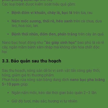
Các loại bệnh được kiểm soát hiệu quả gồm:
Bệnh đốm vi khuẩn, cháy lá, bạc lá
trên lúa, rau.
Nấm mốc sương, thối rễ, héo xanh
trên cà chua, dưa
leo, hoa cúc, lan.
Bệnh thối nhũn, đốm đen, phấn trắng
trên cây ăn quả.
Nano bạc hoạt động như
“áo giáp sinh học”
bao phủ lá và rễ
cây, ngăn mầm bệnh xâm nhập mà không cần hóa chất độc
hại.
3.3. Bảo quản sau thu hoạch
Sau thu hoạch, nông sản dễ bị vi sinh vật tấn công gây thối,
hỏng, giảm giá trị thương phẩm.
Phun hoặc rửa nông sản bằng dung dịch
nano bạc pha loãng
5–10 ppm
giúp:
Ngăn nấm mốc, kéo dài thời gian bảo quản 2–3 lần.
Giữ độ tươi, màu sắc, hương vị tự nhiên.