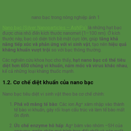
nano bạc trong nông nghiệp ảnh 1
Nano bạc (Silver Nanoparticles – AgNPs)
là những hạt bạc
được chia nhỏ đến kích thước nanomet (1–100 nm). Ở kích
thước này, bạc có diện tích bề mặt cực lớn, giúp
tăng khả
năng tiếp xúc và phản ứng với vi sinh vật
, tạo nên
hiệu quả
kháng khuẩn vượt trội
so với bạc thông thường.
Các nghiên cứu khoa học cho thấy,
hạt nano bạc có thể tiêu
diệt hơn 650 chủng vi khuẩn, nấm mốc và virus khác nhau
,
kể cả những loại kháng thuốc mạnh.
1.2. Cơ chế diệt khuẩn của nano bạc
Nano bạc tiêu diệt vi sinh vật theo ba cơ chế chính:
Phá vỡ màng tế bào
: Các ion Ag⁺ xâm nhập vào thành
tế bào vi khuẩn, gây rối loạn cấu trúc và làm tế bào mất
ổn định.
Ức chế enzyme hô hấp
: Ag⁺ bám vào nhóm –SH của