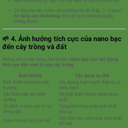
Bảo vệ đường hô hấp cho vật nuôi và người chăm sóc.
Có thể pha vào nước uống (nồng độ rất thấp, 1–3 ppm)
để
tăng sức đề kháng
cho vật nuôi mà không gây
kháng thuốc.
🌱
4. Ảnh hưởng tích cực của nano bạc
đến cây trồng và đất
Không chỉ có tác dụng diệt khuẩn,
nano bạc còn tác động
tích cực đến sinh lý của cây trồng
.
Ảnh hưởng
Tác dụng cụ thể
Kích thích enzyme sinh
Cây quang hợp mạnh, thân to, lá
trưởng
xanh đậm
Cải thiện hấp thu dinh
Rễ phát triển nhanh, tăng năng
dưỡng
suất
Ổn định vi sinh vật có lợi
Tăng khả năng phân giải chất
trong đất
hữu cơ
Cây chịu hạn, chịu úng, chịu nhiệt
Giảm stress do thời tiết
tốt hơn