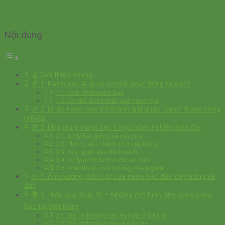
Nội dung
🧬 Giới thiệu chung
🔬 1. Nano bạc là gì và cơ chế hoạt động ra sao?
1.1. Khái niệm nano bạc
1.2. Cơ chế diệt khuẩn của nano bạc
🌿 2. Lý do nano bạc trở thành giải pháp “xanh” trong nông
nghiệp
🌾 3. Ứng dụng nano bạc trong nông nghiệp hiện đại
3.1. Xử lý hạt giống và cây con
3.2. Phòng và trị bệnh cho cây trồng
3.3. Bảo quản sau thu hoạch
3.4. Xử lý nước tưới, nước ao nuôi
3.5. Khử khuẩn môi trường chuồng trại
🌱 4. Ảnh hưởng tích cực của nano bạc đến cây trồng và
đất
🌍 5. Hiệu quả thực tế – Những mô hình ứng dụng nano
bạc tại Việt Nam
5.1. Mô hình trồng rau an toàn ở Đà Lạt
5.2. Mô hình trồng lan và dâu tây