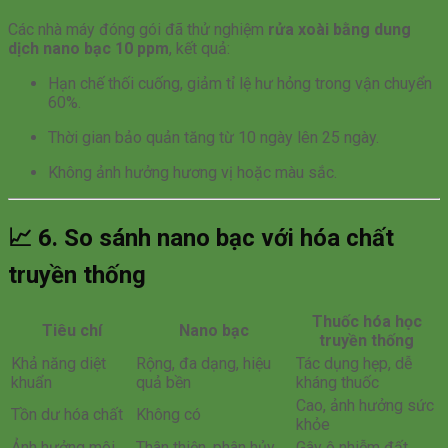
Các nhà máy đóng gói đã thử nghiệm
rửa xoài bằng dung
dịch nano bạc 10 ppm
, kết quả:
Hạn chế thối cuống, giảm tỉ lệ hư hỏng trong vận chuyển
60%.
Thời gian bảo quản tăng từ 10 ngày lên 25 ngày.
Không ảnh hưởng hương vị hoặc màu sắc.
📈
6. So sánh nano bạc với hóa chất
truyền thống
Thuốc hóa học
Tiêu chí
Nano bạc
truyền thống
Khả năng diệt
Rộng, đa dạng, hiệu
Tác dụng hẹp, dễ
khuẩn
quả bền
kháng thuốc
Cao, ảnh hưởng sức
Tồn dư hóa chất
Không có
khỏe
Ảnh hưởng môi
Thân thiện, phân hủy
Gây ô nhiễm đất,