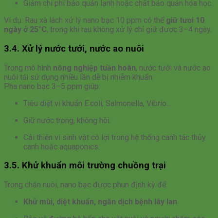
Giảm chi phí bảo quản lạnh hoặc chất bảo quản hóa học.
Ví dụ: Rau xà lách xử lý nano bạc 10 ppm có thể
giữ tươi 10
ngày ở 25°C
, trong khi rau không xử lý chỉ giữ được 3–4 ngày.
3.4. Xử lý nước tưới, nước ao nuôi
Trong mô hình
nông nghiệp tuần hoàn
, nước tưới và nước ao
nuôi tái sử dụng nhiều lần dễ bị nhiễm khuẩn.
Pha nano bạc 3–5 ppm giúp:
Tiêu diệt vi khuẩn E.coli, Salmonella, Vibrio…
Giữ nước trong, không hôi.
Cải thiện vi sinh vật có lợi trong hệ thống canh tác thủy
canh hoặc aquaponics.
3.5. Khử khuẩn môi trường chuồng trại
Trong chăn nuôi, nano bạc được phun định kỳ để:
Khử mùi, diệt khuẩn, ngăn dịch bệnh lây lan
.