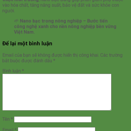
vào hóa chất, tăng năng suất, bảo vệ đất và sức khỏe con
người.
🌱
Nano bạc trong nông nghiệp – Bước tiến
công nghệ xanh cho nền nông nghiệp bền vững
Việt Nam.
Để lại một bình luận
Email của bạn sẽ không được hiển thị công khai.
Các trường
bắt buộc được đánh dấu
*
Bình luận
*
Tên
*
Email
*