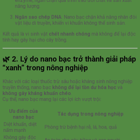
enzyme, ngăn chặn quá trình trao đổi chất và sản xuất
năng lượng.
Ngăn sao chép DNA
: Nano bạc chặn khả năng nhân đôi
vật liệu di truyền, khiến vi khuẩn không thể sinh sản.
Kết quả là vi sinh vật
chết nhanh chóng
mà không để lại độc
tính hay gây hại cho cây trồng.
🌿
2. Lý do nano bạc trở thành giải pháp
“xanh” trong nông nghiệp
Khác với các loại thuốc trừ sâu hoặc kháng sinh nông nghiệp
truyền thống, nano bạc
không để lại tồn dư hóa học
và
không gây kháng khuẩn chéo
.
Cụ thể, nano bạc mang lại các lợi ích vượt trội:
Ưu điểm của
Tác dụng trong nông nghiệp
nano bạc
Diệt khuẩn, diệt
Phòng trừ bệnh hại rễ, lá, hoa, quả
nấm mạnh
Không gây độc