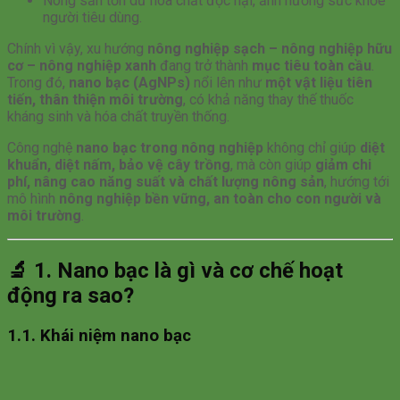
Nông sản tồn dư hóa chất độc hại, ảnh hưởng sức khỏe
người tiêu dùng.
Chính vì vậy, xu hướng
nông nghiệp sạch – nông nghiệp hữu
cơ – nông nghiệp xanh
đang trở thành
mục tiêu toàn cầu
.
Trong đó,
nano bạc (AgNPs)
nổi lên như
một vật liệu tiên
tiến, thân thiện môi trường
, có khả năng thay thế thuốc
kháng sinh và hóa chất truyền thống.
Công nghệ
nano bạc trong nông nghiệp
không chỉ giúp
diệt
khuẩn, diệt nấm, bảo vệ cây trồng
, mà còn giúp
giảm chi
phí, nâng cao năng suất và chất lượng nông sản
, hướng tới
mô hình
nông nghiệp bền vững, an toàn cho con người và
môi trường
.
🔬
1. Nano bạc là gì và cơ chế hoạt
động ra sao?
1.1. Khái niệm nano bạc