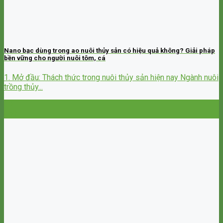
Nano bạc dùng trong ao nuôi thủy sản có hiệu quả không? Giải pháp
bền vững cho người nuôi tôm, cá
1. Mở đầu: Thách thức trong nuôi thủy sản hiện nay Ngành nuôi
trồng thủy...
19
Th9