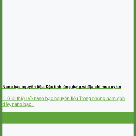
Nano bạc nguyên liệu: Đặc tính, ứng dụng và địa chỉ mua uy tín
1. Giới thiệu về nano bạc nguyên liệu Trong những năm gần
đây, nano bạc...
25
Th9